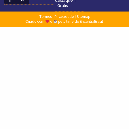
destaque
|
Grátis
Termos
|
Privacidade
|
Sitemap
Criado com
e
pelo time do EncontraBrasil