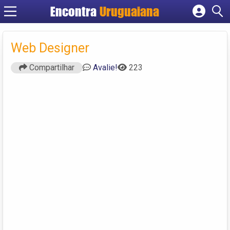
Encontra
Uruguaiana
Cadastrar empresa
Fazer login
Web Designer
Criar conta
Compartilhar
Avalie!
223