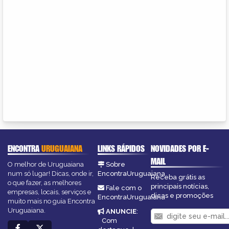
ENCONTRA
URUGUAIANA
LINKS RÁPIDOS
NOVIDADES POR E-
MAIL
O melhor de Uruguaiana
Sobre
num só lugar! Dicas, onde ir,
EncontraUruguaiana
Receba grátis as
o que fazer, as melhores
principais notícias,
Fale com o
empresas, locais, serviços e
dicas e promoções
EncontraUruguaiana
muito mais no guia Encontra
Uruguaiana.
ANUNCIE
:
Com