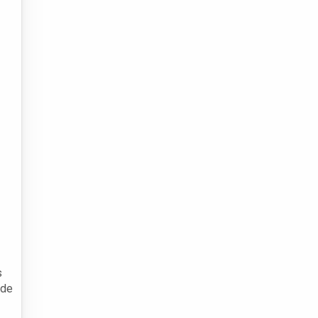
s
 de