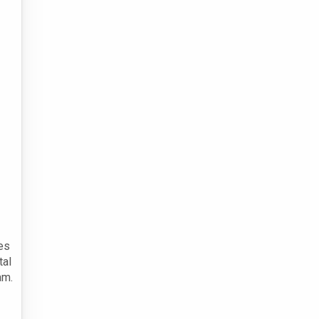
es
tal
am.