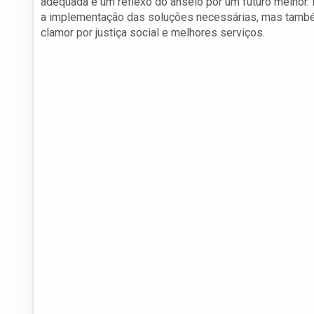
adequada é um reflexo do anseio por um futuro melhor. 
a implementação das soluções necessárias, mas também
clamor por justiça social e melhores serviços.