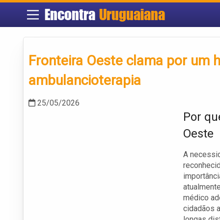
Encontra
Uruguaiana
Fronteira Oeste clama por um h
ambulancioterapia
25/05/2026
Por qu
Oeste
A necessid
reconhecid
importânc
atualmente
médico ade
cidadãos 
longas dis