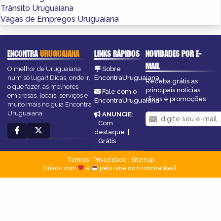
Trânsito Uruguaiana
Vagas de Empregos Uruguaiana
ENCONTRA
URUGUAIANA
LINKS RÁPIDOS
NOVIDADES POR E-
MAIL
O melhor de Uruguaiana
Sobre
num só lugar! Dicas, onde ir,
EncontraUruguaiana
Receba grátis as
o que fazer, as melhores
principais notícias,
Fale com o
empresas, locais, serviços e
dicas e promoções
EncontraUruguaiana
muito mais no guia Encontra
Uruguaiana.
ANUNCIE
:
Com
destaque
|
Grátis
Termos
|
Privacidade
|
Sitemap
Criado com
e
pelo time do EncontraBrasil