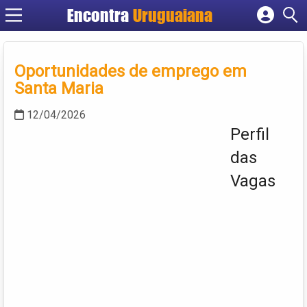
Encontra
Uruguaiana
Cadastrar empresa
Fazer login
Oportunidades de emprego em
Criar conta
Santa Maria
12/04/2026
Perfil
das
Vagas