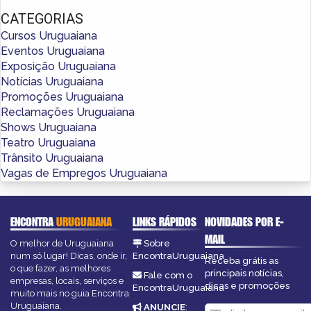
CATEGORIAS
Cursos Uruguaiana
Eventos Uruguaiana
Exposição Uruguaiana
Notícias Uruguaiana
Promoções Uruguaiana
Reclamações Uruguaiana
Shows Uruguaiana
Teatro Uruguaiana
Trânsito Uruguaiana
Vagas de Empregos Uruguaiana
ENCONTRA
URUGUAIANA
LINKS RÁPIDOS
NOVIDADES POR E-
MAIL
O melhor de Uruguaiana
Sobre
num só lugar! Dicas, onde ir,
EncontraUruguaiana
Receba grátis as
o que fazer, as melhores
principais notícias,
Fale com o
empresas, locais, serviços e
dicas e promoções
EncontraUruguaiana
muito mais no guia Encontra
Uruguaiana.
ANUNCIE
: