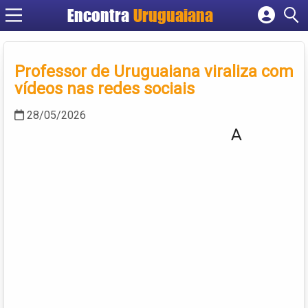
Encontra
Uruguaiana
Cadastrar empresa
Fazer login
Professor de Uruguaiana viraliza com
Criar conta
vídeos nas redes sociais
28/05/2026
A