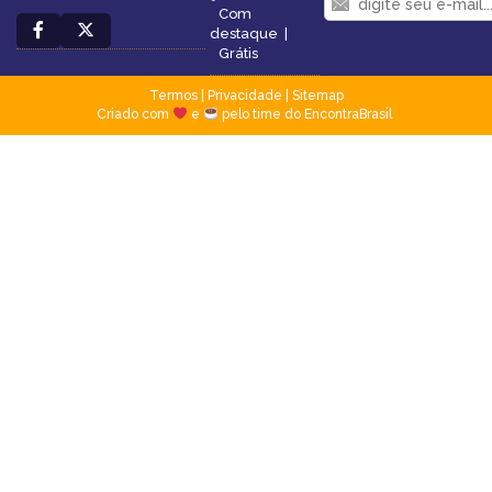
Com
destaque
|
Grátis
Termos
|
Privacidade
|
Sitemap
Criado com
e
pelo time do EncontraBrasil