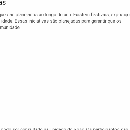
as
que são planejados ao longo do ano. Existem festivais, exposiç
 idade. Essas iniciativas são planejadas para garantir que os
omunidade.
 pode ser consultado na Unidade do Sesc. Os participantes são