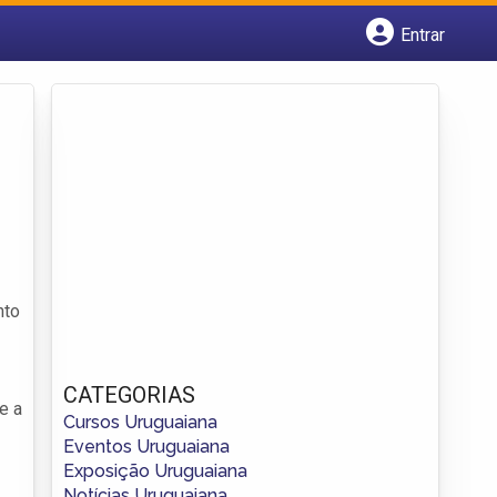
Entrar
Cadastrar empresa
Fazer login
Criar conta
nto
CATEGORIAS
e a
Cursos Uruguaiana
Eventos Uruguaiana
Exposição Uruguaiana
Notícias Uruguaiana