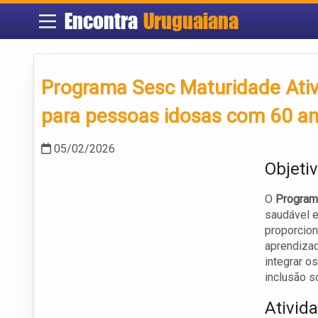
Encontra
Uruguaiana
Programa Sesc Maturidade Ativ
para pessoas idosas com 60 a
05/02/2026
Objeti
O
Program
saudável e
proporcion
aprendizad
integrar o
inclusão so
Ativid