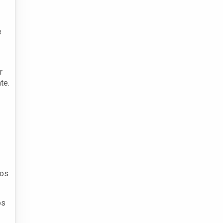
e
r
te.
dos
os