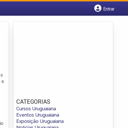
Entrar
Cadastrar empresa
Fazer login
Criar conta
os
 a
CATEGORIAS
Cursos Uruguaiana
Eventos Uruguaiana
Exposição Uruguaiana
ão
Notícias Uruguaiana