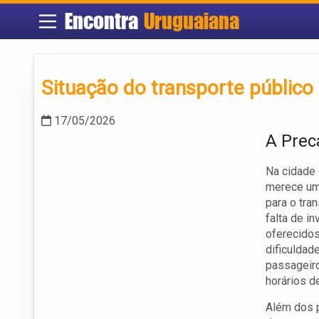
Encontra
Uruguaiana
Situação do transporte público
17/05/2026
A Prec
Na cidade 
merece uma
para o tra
falta de i
oferecidos
dificuldad
passageiro
horários d
Além dos 