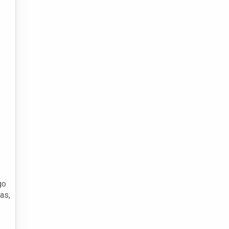
go
as,