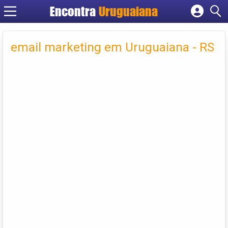
Encontra
Uruguaiana
Cadastrar empresa
Fazer login
email marketing em Uruguaiana - RS
Criar conta