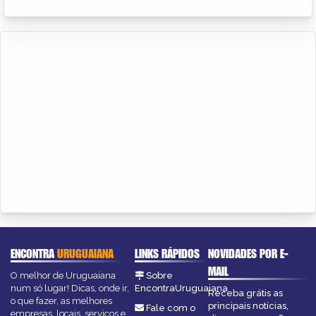
ENCONTRA
URUGUAIANA
LINKS RÁPIDOS
NOVIDADES POR E-
MAIL
O melhor de Uruguaiana
Sobre
num só lugar! Dicas, onde ir,
EncontraUruguaiana
Receba grátis as
o que fazer, as melhores
principais notícias,
Fale com o
empresas, locais, serviços e