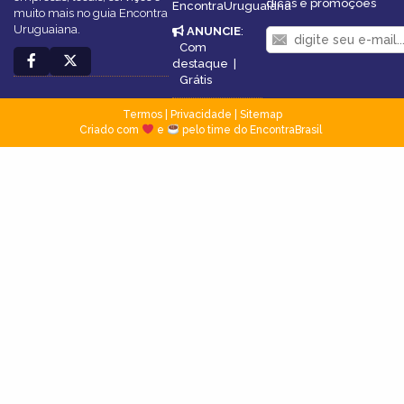
dicas e promoções
EncontraUruguaiana
muito mais no guia Encontra
Uruguaiana.
ANUNCIE
:
Com
destaque
|
Grátis
Termos
|
Privacidade
|
Sitemap
Criado com
e
pelo time do EncontraBrasil