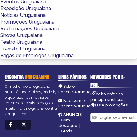
Eventos Uruguaiana
Exposição Uruguaiana
Notícias Uruguaiana
Promoções Uruguaiana
Reclamações Uruguaiana
Shows Uruguaiana
Teatro Uruguaiana
Trânsito Uruguaiana
Vagas de Empregos Uruguaiana
ENCONTRA
URUGUAIANA
LINKS RÁPIDOS
NOVIDADES POR E-
MAIL
O melhor de Uruguaiana
Sobre
num só lugar! Dicas, onde ir,
EncontraUruguaiana
Receba grátis as
o que fazer, as melhores
principais notícias,
Fale com o
empresas, locais, serviços e
dicas e promoções
EncontraUruguaiana
muito mais no guia Encontra
Uruguaiana.
ANUNCIE
:
Com
destaque
|
Grátis