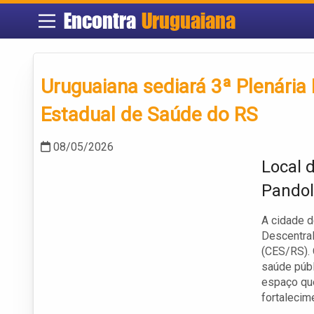
Encontra
Uruguaiana
Uruguaiana sediará 3ª Plenária
Estadual de Saúde do RS
08/05/2026
Local 
Pandol
A cidade d
Descentral
(CES/RS). 
saúde públ
espaço que
fortalecim