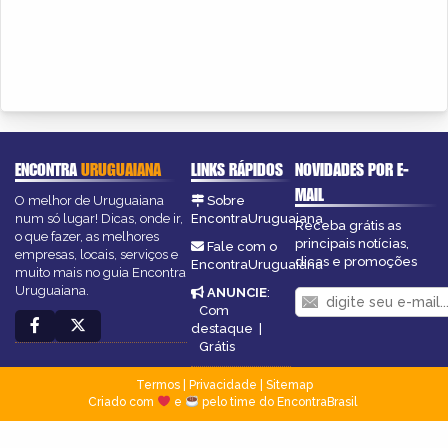
ENCONTRA
URUGUAIANA
LINKS RÁPIDOS
NOVIDADES POR E-
MAIL
O melhor de Uruguaiana
Sobre
num só lugar! Dicas, onde ir,
EncontraUruguaiana
Receba grátis as
o que fazer, as melhores
principais notícias,
Fale com o
empresas, locais, serviços e
dicas e promoções
EncontraUruguaiana
muito mais no guia Encontra
Uruguaiana.
ANUNCIE
:
Com
destaque
|
Grátis
Termos
|
Privacidade
|
Sitemap
Criado com
e
pelo time do EncontraBrasil