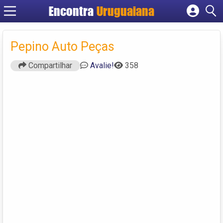
Encontra
Uruguaiana
Cadastrar empresa
Fazer login
Pepino Auto Peças
Criar conta
Compartilhar
Avalie!
358