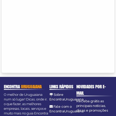
ENCONTRA
URUGUAIANA
LINKS RÁPIDOS
NOVIDADES POR E-
MAIL
O melhor de Uruguaiana
Sobre
num só lugar! Dicas, onde ir,
EncontraUruguaiana
Receba grátis as
o que fazer, as melhores
principais notícias,
Fale com o
empresas, locais, serviços e
dicas e promoções
EncontraUruguaiana
muito mais no guia Encontra