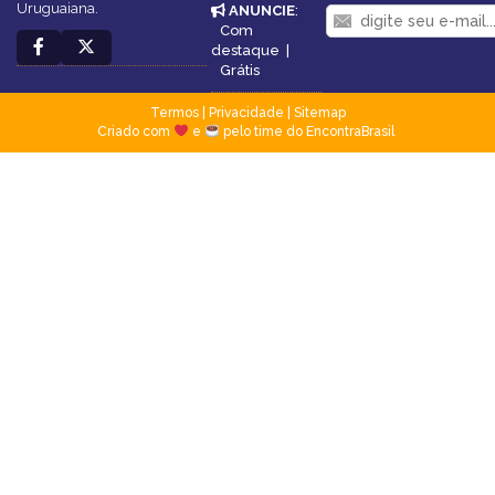
Uruguaiana.
ANUNCIE
:
Com
destaque
|
Grátis
Termos
|
Privacidade
|
Sitemap
Criado com
e
pelo time do EncontraBrasil