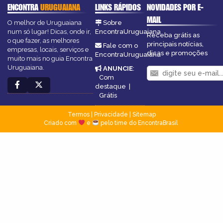
ENCONTRA
URUGUAIANA
LINKS RÁPIDOS
NOVIDADES POR E-
MAIL
O melhor de Uruguaiana
Sobre
num só lugar! Dicas, onde ir,
EncontraUruguaiana
Receba grátis as
o que fazer, as melhores
principais notícias,
Fale com o
empresas, locais, serviços e
dicas e promoções
EncontraUruguaiana
muito mais no guia Encontra
Uruguaiana.
ANUNCIE
:
Com
destaque
|
Grátis
Termos
|
Privacidade
|
Sitemap
Criado com
e
pelo time do EncontraBrasil