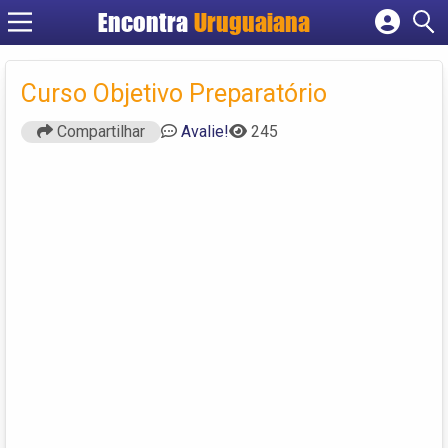
Encontra
Uruguaiana
Cadastrar empresa
Fazer login
Curso Objetivo Preparatório
Criar conta
Compartilhar
Avalie!
245