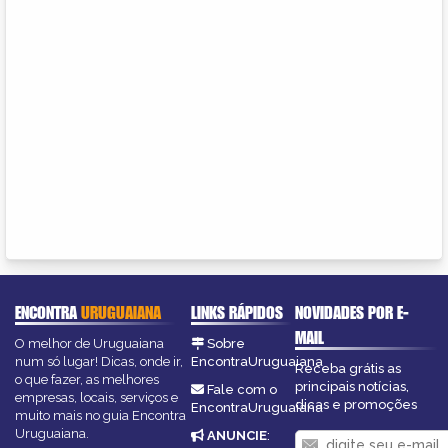
ENCONTRA
URUGUAIANA
LINKS RÁPIDOS
NOVIDADES POR E-
MAIL
O melhor de Uruguaiana
Sobre
num só lugar! Dicas, onde ir,
EncontraUruguaiana
Receba grátis as
o que fazer, as melhores
principais notícias,
Fale com o
empresas, locais, serviços e
dicas e promoções
EncontraUruguaiana
muito mais no guia Encontra
Uruguaiana.
ANUNCIE
: