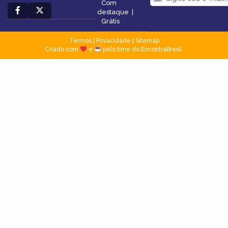
Com
destaque
|
Grátis
Termos
|
Privacidade
|
Sitemap
Criado com
e
pelo time do EncontraBrasil