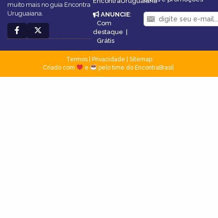
EncontraUruguaiana
muito mais no guia Encontra
Uruguaiana.
ANUNCIE
:
Com
destaque
|
Grátis
Termos
|
Privacidade
|
Sitemap
Criado com
e
pelo time do EncontraBrasil