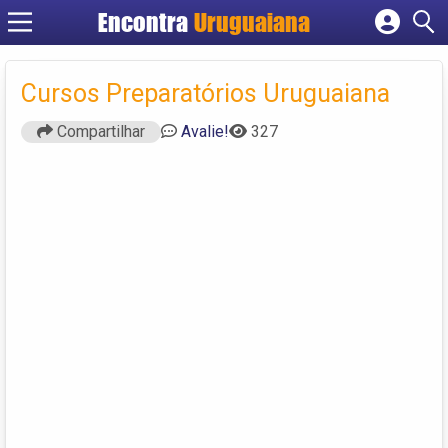
Encontra
Uruguaiana
Cadastrar empresa
Fazer login
Cursos Preparatórios Uruguaiana
Criar conta
Compartilhar
Avalie!
327