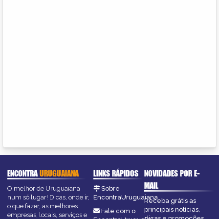
ENCONTRA
URUGUAIANA
LINKS RÁPIDOS
NOVIDADES POR E-
MAIL
O melhor de Uruguaiana
Sobre
num só lugar! Dicas, onde ir,
EncontraUruguaiana
Receba grátis as
o que fazer, as melhores
principais notícias,
Fale com o
empresas, locais, serviços e
dicas e promoções